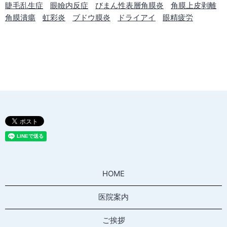
睫毛乱生症
眼瞼内反症
びまん性表層角膜炎
角膜上皮剥離
角膜潰瘍
虹彩炎
ブドウ膜炎
ドライアイ
眼精疲労
HOME
医院案内
ご挨拶