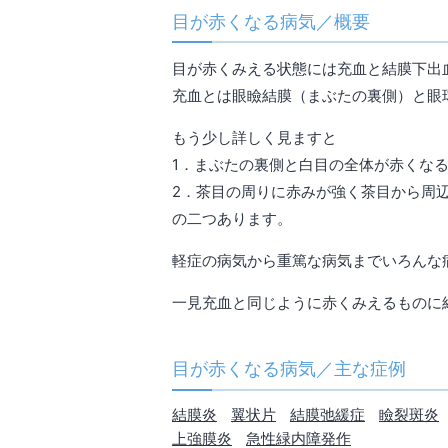
目が赤くなる病気／概要
目が赤くみえる状態には充血と結膜下出
充血とは眼瞼結膜（まぶたの裏側）と眼
もう少し詳しく見ますと
1．まぶたの裏側と白目の全体が赤くな
2．茶目の周りに赤みが強く茶目から周
の二つあります。
軽症の病気から重篤な病気までいろんな
一見充血と同じように赤くみえるものに
目が赤くなる病気／主な症例
結膜炎
翼状片
結膜弛緩症
瞼裂斑炎
上強膜炎
急性緑内障発作