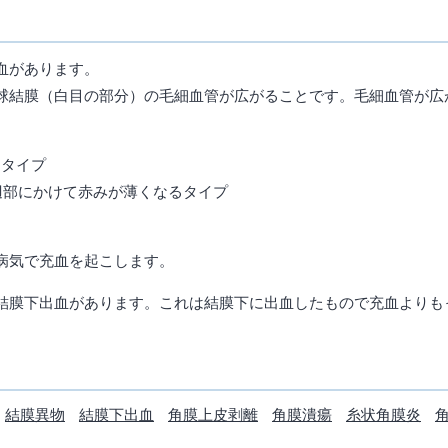
血があります。
球結膜（白目の部分）の毛細血管が広がることです。毛細血管が広
るタイプ
辺部にかけて赤みが薄くなるタイプ
病気で充血を起こします。
結膜下出血があります。これは結膜下に出血したもので充血よりも
結膜異物
結膜下出血
角膜上皮剥離
角膜潰瘍
糸状角膜炎